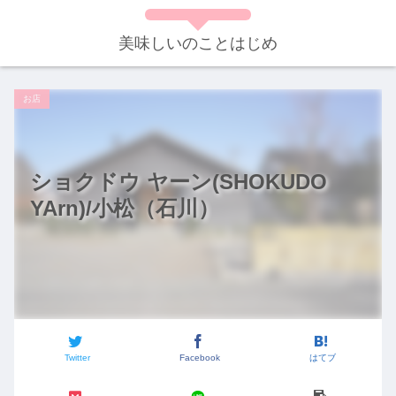
美味しいのことはじめ
お店
ショクドウ ヤーン(SHOKUDO
YArn)/小松（石川）
Twitter
Facebook
はてブ