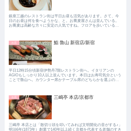
銀座三越のレストラン街は平日お昼も活気があります。さて、今
日のお昼は何を食べようかな、と。お蕎麦屋さんは並んでいる。
お蕎麦は高齢な方々に安定の人気ですね。フロアを歩いていると
三笠會館が目に入り。三笠會館も昨今の事情からお取り寄せグル
メの充実...
鮨 魯山 新宿店/新宿
お店
平日12時15分頃新宿伊勢丹7階レストラン街へ。イタリアンの
AGIOもしっかり10人以上並んでいます。本日はお寿司気分という
ことで魯山へ。カウンター席かテーブル席のどちらかを選ぶので
すが、カウンター席はお得なセットを注文することはできず、
一...
三嶋亭 本店/京都市
お店
三嶋亭 本店とは「散切り頭を叩いてみれば文明開化の音がする♪」
明治6年(1873年）創業で140年以上続く京都を代表する老舗のすき