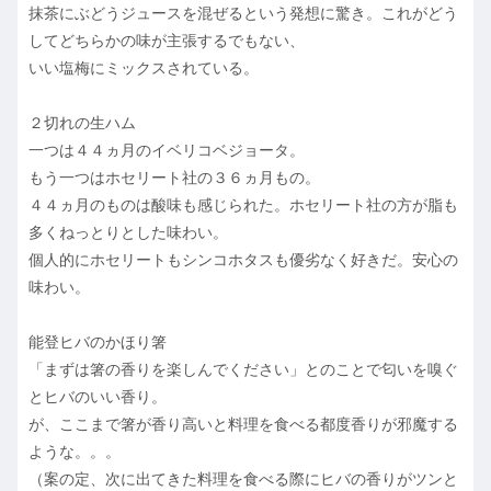
抹茶にぶどうジュースを混ぜるという発想に驚き。これがどう
してどちらかの味が主張するでもない、
いい塩梅にミックスされている。
２切れの生ハム
一つは４４ヵ月のイベリコベジョータ。
もう一つはホセリート社の３６ヵ月もの。
４４ヵ月のものは酸味も感じられた。ホセリート社の方が脂も
多くねっとりとした味わい。
個人的にホセリートもシンコホタスも優劣なく好きだ。安心の
味わい。
能登ヒバのかほり箸
「まずは箸の香りを楽しんでください」とのことで匂いを嗅ぐ
とヒバのいい香り。
が、ここまで箸が香り高いと料理を食べる都度香りが邪魔する
ような。。。
（案の定、次に出てきた料理を食べる際にヒバの香りがツンと