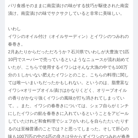
パリ食感そのままに南蛮漬けの味がする技巧が駆使された南蛮
漬け。南蛮漬けの味でサクサクしていると非常に美味しい。
いわし
イワシのオイル付け（オイルサーディン）とイワシのつみれの
春巻き。
2月あたりからだっただろうか？石川県でいわしが大豊漁で1匹
10円でスーパーで売っているといようなニュースが流れ始めて
いたが、こちらで使用するイワシはそんな大漁の中でも100万
分の１しかいない肥えたイワシとのこと。こちらの料理に関し
ては唯一いまいちだったかもしれない。というのは、脂豊富な
イワシ×オリーブオイル漬けはかなりくどく、オリーブオイル
の香りがかなり強くイワシの風味が打ち消されてしまってい
て。。また、イワシの春巻きについては、シェフ自らがミンチ
にしたイワシの餡を春巻きに入れているということをアピール
していたけれど和食料理でシェフがいわしを自らたたいたりす
るのは至極普通のことでは？と思ってしまった。そして肝心の
味も100万匹の中の1匹の良さは分からずイワシのつみれが春巻