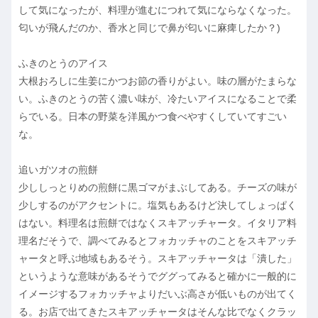
して気になったが、料理が進むにつれて気にならなくなった。
匂いが飛んだのか、香水と同じで鼻が匂いに麻痺したか？)
ふきのとうのアイス
大根おろしに生姜にかつお節の香りがよい。味の層がたまらな
い。ふきのとうの苦く濃い味が、冷たいアイスになることで柔
らでいる。日本の野菜を洋風かつ食べやすくしていてすごい
な。
追いガツオの煎餅
少ししっとりめの煎餅に黒ゴマがまぶしてある。チーズの味が
少しするのがアクセントに。塩気もあるけど決してしょっぱく
はない。料理名は煎餅ではなくスキアッチャータ。イタリア料
理名だそうで、調べてみるとフォカッチャのことをスキアッチ
ャータと呼ぶ地域もあるそう。スキアッチャータは「潰した」
というような意味があるそうでググってみると確かに一般的に
イメージするフォカッチャよりだいぶ高さが低いものが出てく
る。お店で出てきたスキアッチャータはそんな比でなくクラッ