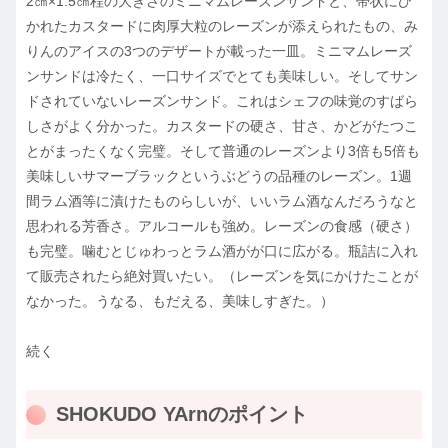
2㎝×1.5㎝程の大きさのミニマムレーズンサンドと、帯状にひ
かれたカスタードに肉厚大粒のレーズンが添えられたもの、み
りんのアイスの3つのデザートが載った一皿。ミニマムレーズ
ンサンドは冷たく、一口サイズでとても美味しい。そしてサン
ドされていないレーズンサンド。これはシェフの味覚のすばら
しさがよく分かった。カスタードの硬さ、甘さ、かどがたつこ
とがまったくなく完璧。そして普通のレーズンより3倍も5倍も
美味しいサマーブラックというぶどうの品種のレーズン。1週
間ラム酒等に漬けたものらしいが、いいラム酒なんだろうなと
思われる芳香さ。アルコールも強め。レーズンの食感（硬さ）
も完璧。噛むとじゅわっとラム酒がが口に広がる。瓶詰に入れ
て販売されたら絶対買いたい。（レーズンを気にかけたことが
なかった。うなる、もだえる、美味しすぎた。）
続く
SHOKUDO YArnのポイント