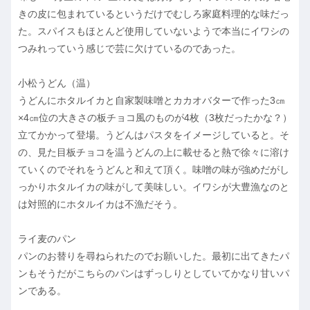
きの皮に包まれているというだけでむしろ家庭料理的な味だっ
た。スパイスもほとんど使用していないようで本当にイワシの
つみれっていう感じで芸に欠けているのであった。
小松うどん（温）
うどんにホタルイカと自家製味噌とカカオバターで作った3㎝
×4㎝位の大きさの板チョコ風のものが4枚（3枚だったかな？）
立てかかって登場。うどんはパスタをイメージしていると。そ
の、見た目板チョコを温うどんの上に載せると熱で徐々に溶け
ていくのでそれをうどんと和えて頂く。味噌の味が強めだがし
っかりホタルイカの味がして美味しい。イワシが大豊漁なのと
は対照的にホタルイカは不漁だそう。
ライ麦のパン
パンのお替りを尋ねられたのでお願いした。最初に出てきたパ
ンもそうだがこちらのパンはずっしりとしていてかなり甘いパ
ンである。