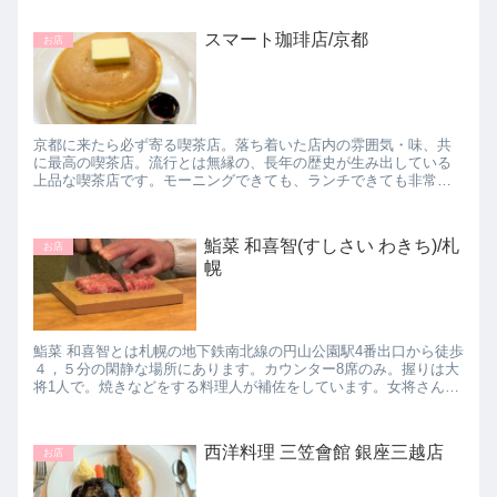
スマート珈琲店/京都
お店
京都に来たら必ず寄る喫茶店。落ち着いた店内の雰囲気・味、共
に最高の喫茶店。流行とは無縁の、長年の歴史が生み出している
上品な喫茶店です。モーニングできても、ランチできても非常に
満足度が高いお店です。毎回来るたびに思うことは、地元のお客
さんが多...
鮨菜 和喜智(すしさい わきち)/札
お店
幌
鮨菜 和喜智とは札幌の地下鉄南北線の円山公園駅4番出口から徒歩
４，５分の閑静な場所にあります。カウンター8席のみ。握りは大
将1人で。焼きなどをする料理人が補佐をしています。女将さんが
席の後ろに立っていて、お皿を下げたりしてくれます。にぎや
か...
西洋料理 三笠會館 銀座三越店
お店