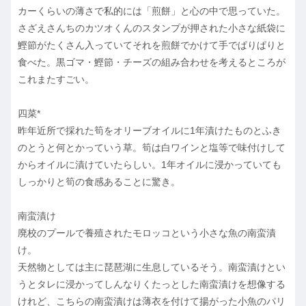
カーくらいの薄さで私的には「煎餅」と心の中で思っていた。
さざえさんちのカツオくんのスタンプが押された小さな紙袋に
鰹節がたくさん入っていてそれを煎餅でかけて手でぱりぱりと
食べた。黒ゴマ・鰹節・チーズの組み合わせを考えるところが
これまたすごい。
四菜*
昨年近所で採れた筍をオリーブオイルに1年漬けたものとふき
のとうと何とかっていう草。筍は白ワインと塩等で味付けして
からオイルに漬けていたらしい。1年オイルに浸かっていても
しっかりと筍の食感あることに驚き。
南蛮漬け
廃校のプールで養殖されたモロッコという小さな魚の南蛮漬
け。
天然物としては主に琵琶湖に生息しているそう。南蛮漬けとい
うとタレに浸かってしんなりくたっとした南蛮漬けを想像する
けれど、こちらの南蛮漬けは薄衣を付けて揚がった小魚のパリ