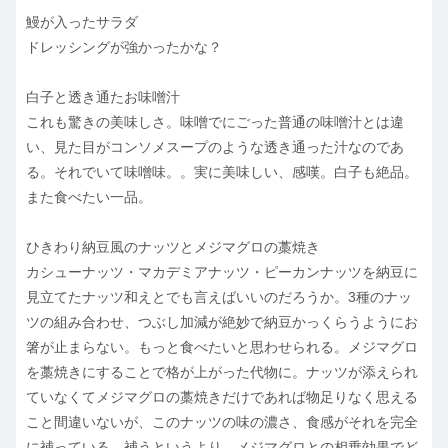
鰻が入ったサラダ
ドレッシングが強かったかな？
白子と透き通たお味噌汁
これも驚きの美味しさ。味噌でにごった普通の味噌汁とは違
い、見た目がコンソメスープのような透き通った汁なのであ
る。それでいて味噌味。。実に美味しい、感嘆。白子も絶品。
また食べたい一品。
ひきわり納豆風のナッツとメジマグロの藁焼き
カシューナッツ・マカデミアナッツ・ピーカンナッツを納豆に
見立てたナッツ和えとでも言えばいいのだろうか。3種のナッ
ツの組み合わせ、つぶし加減が絶妙で納豆かっくらうようにお
箸が止まらない。もっと食べたいと思わせられる。メジマグロ
を藁焼きにすることで格が上がった代物に。ナッツが添えられ
ていなくてメジマグロの藁焼きだけであれば物足りなく思える
こと間違いないが、このナッツの味の濃さ、食感がそれを完全
に補っている。補うというより、メジマグロとの相乗効果でど