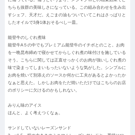
ちらも抜群の美味しさになっている。この組み合わせを生み出
すシェフ、天才だ。えごまの油もついていてこれはさっぱりと
したオイルで3身1体おそるべし一皿。
能登牛のしぐれ煮味
能登牛A５の中でもプレミアム能登牛のイチボとのこと。お肉
を一晩昆布締めで寝かせてからしぐれ煮の味付けを施している
そう。こちらに関しては正直せっかくのお肉が強いしぐれ煮の
味で染まってしまいもったいないような気がした。シンプルに
お肉を焼いて別添えのソースか何かに工夫があるとよかったか
なぁと思えた。しかしお肉をただ焼いただけではこちらのお店
のポリシーに欠けるのかもしれない。
みりん味のアイス
ほんと、よく考えつくなぁ。
サンドしていないレーズンサンド