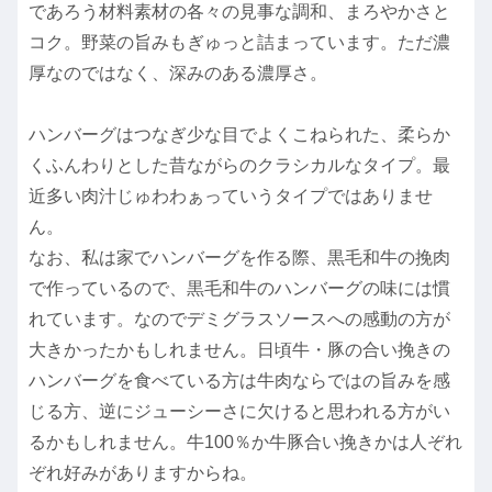
であろう材料素材の各々の見事な調和、まろやかさと
コク。野菜の旨みもぎゅっと詰まっています。ただ濃
厚なのではなく、深みのある濃厚さ。
ハンバーグはつなぎ少な目でよくこねられた、柔らか
くふんわりとした昔ながらのクラシカルなタイプ。最
近多い肉汁じゅわわぁっていうタイプではありませ
ん。
なお、私は家でハンバーグを作る際、黒毛和牛の挽肉
で作っているので、黒毛和牛のハンバーグの味には慣
れています。なのでデミグラスソースへの感動の方が
大きかったかもしれません。日頃牛・豚の合い挽きの
ハンバーグを食べている方は牛肉ならではの旨みを感
じる方、逆にジューシーさに欠けると思われる方がい
るかもしれません。牛100％か牛豚合い挽きかは人ぞれ
ぞれ好みがありますからね。