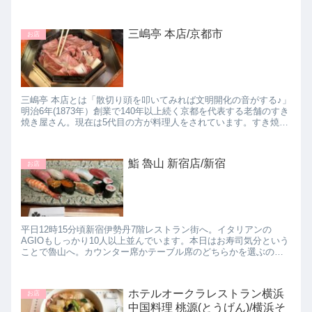
席の後ろに立っていて、お皿を下げたりしてくれます。にぎや
か...
三嶋亭 本店/京都市
お店
三嶋亭 本店とは「散切り頭を叩いてみれば文明開化の音がする♪」
明治6年(1873年）創業で140年以上続く京都を代表する老舗のすき
焼き屋さん。現在は5代目の方が料理人をされています。すき焼き
の他にしゃぶしゃぶ・オイル焼きを選ぶこともできます...
鮨 魯山 新宿店/新宿
お店
平日12時15分頃新宿伊勢丹7階レストラン街へ。イタリアンの
AGIOもしっかり10人以上並んでいます。本日はお寿司気分という
ことで魯山へ。カウンター席かテーブル席のどちらかを選ぶので
すが、カウンター席はお得なセットを注文することはできず、
一...
ホテルオークラレストラン横浜
お店
中国料理 桃源(とうげん)/横浜そ