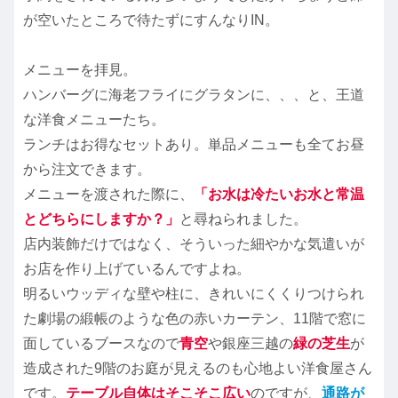
が空いたところで待たずにすんなりIN。
メニューを拝見。
ハンバーグに海老フライにグラタンに、、、と、王道
な洋食メニューたち。
ランチはお得なセットあり。単品メニューも全てお昼
から注文できます。
メニューを渡された際に、
「お水は冷たいお水と常温
とどちらにしますか？」
と尋ねられました。
店内装飾だけではなく、そういった細やかな気遣いが
お店を作り上げているんですよね。
明るいウッディな壁や柱に、きれいにくくりつけられ
た劇場の緞帳のような色の赤いカーテン、11階で窓に
面しているブースなので
青空
や銀座三越の
緑の芝生
が
造成された9階のお庭が見えるのも心地よい洋食屋さん
です。
テーブル自体はそこそこ広い
のですが、
通路が