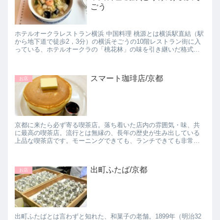
ごう
ホテルオークラレストラン横浜 中国料理 桃源とは横浜駅直結（駅
から地下道で徒歩2，3分）の横浜そごうの10階レストラン街に入
っている、ホテルオークラの「桃花林」の味を引き継いだ格式高
い伝統的な中国料理のお店。1985年オープン。ランチメニュ...
スマート珈琲店/京都
お店
京都に来たら必ず寄る喫茶店。落ち着いた店内の雰囲気・味、共
に最高の喫茶店。流行とは無縁の、長年の歴史が生み出している
上品な喫茶店です。モーニングできても、ランチできても非常に
満足度が高いお店です。毎回来るたびに思うことは、地元のお客
さんが多...
出町ふたば/京都
お店
出町ふたばとは言わずと知れた、和菓子の老舗。1899年（明治32